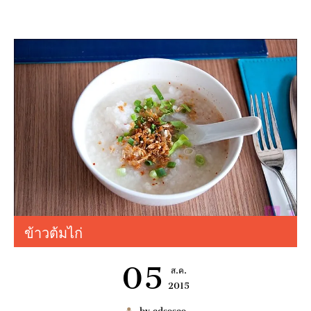
เช่า BENZ
6997
ข้าวต้มไก่
มมนา
05
ส.ค.
2015
by edsoseo