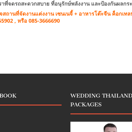
หราที่จดรถสะดวกสบาย ที่อนุรักษ์พลังงาน และป้องกันผลกร
ถานที่จัดงานแต่งงาน เซนเนจี้ + อาหารโต๊ะจีน ค็อกเทลหร
555902 , หรือ 085-3666690
EBOOK
WEDDING THAILAN
PACKAGES