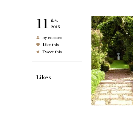
11
มี.ค.
2015
by edsoseo
Like this
Tweet this
Likes