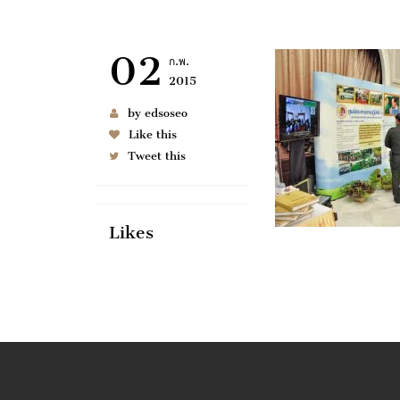
02
ก.พ.
2015
by edsoseo
Like this
Tweet this
Likes