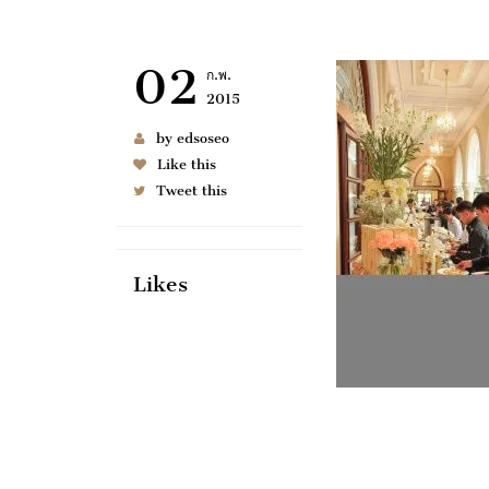
02
ก.พ.
2015
by edsoseo
Like this
Tweet this
Likes