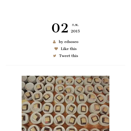
02
ก.พ.
2015
เช่า BENZ
by edsoseo
Like this
Tweet this
6997
มมนา