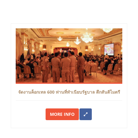
เช่า BENZ
6997
จัดงานค็อกเทล 600 ท่านที่ทำเนียบรัฐบาล ตึกสันติไมตรี
MORE INFO
มมนา