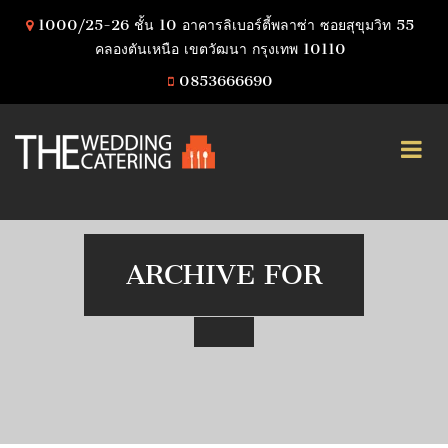
1000/25-26 ชั้น 10 อาคารลิเบอร์ตี้พลาซ่า ซอยสุขุมวิท 55
คลองตันเหนือ เขตวัฒนา กรุงเทพ 10110
0853666690
ARCHIVE FOR