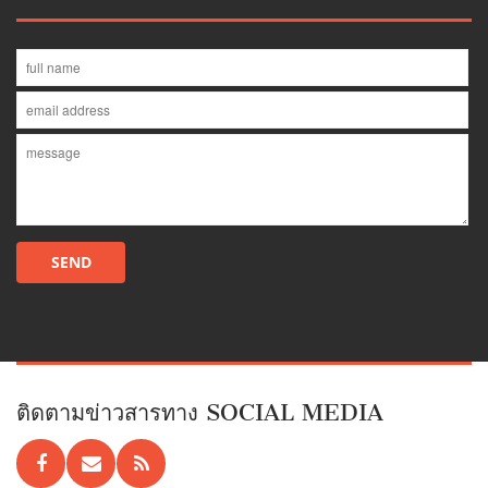
ติดตามข่าวสารทาง SOCIAL MEDIA