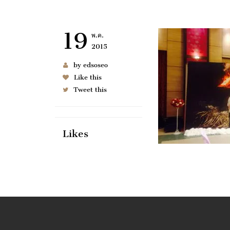
19
พ.ค.
2015
by edsoseo
Like this
Tweet this
Likes