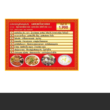
เช่า BENZ
6997
มมนา