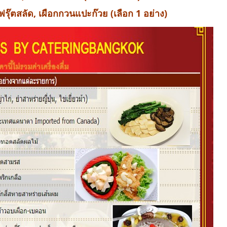
รุ๊ตสลัด, เผือกกวนแปะก๊วย (เลือก 1 อย่าง)