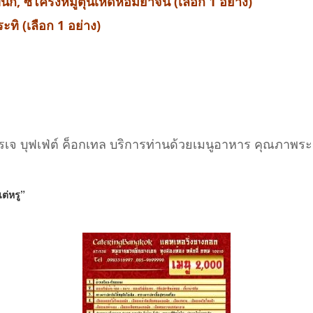
่นก, ซี่โครงหมูตุ๋นเห็ดหอมยาจีน (เลือก 1 อย่าง)
ทิ (เลือก 1 อย่าง)
รเจ บุฟเฟ่ต์ ค็อกเทล บริการท่านด้วยเมนูอาหาร คุณภาพร
แต่หรู”