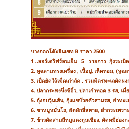
บางกอกโต๊ะจีนเซท B ราคา 2500
1 ..ออร์เดริฟร้อนเย็น 5 รายการ กุ้งระเบิดท
2. หูฉลามทรงเครื่่อง , เนื้อปู, เห็ดหอม, (ห
3. เป็ดยัดใส้เม็ดเก๋าลัด , รวมมิตรทะเลผัดผงก
4. ปลากระพงนึ่งซีอิ๋ว, ปลาเก๋าทอด 3 รส, เม
5. กุ้งอบวุ้นเส้น, กุ้งแชบ๊วยคั่วสามรส, ยำท
6. ขาหมูหมั่นโถ, ผัดผักสี่สหาย, ยำกระเพรา
7. ข้าวผัดสามสีหมูแดงกุนเชียง, ผัดหมี่ฮ่องก