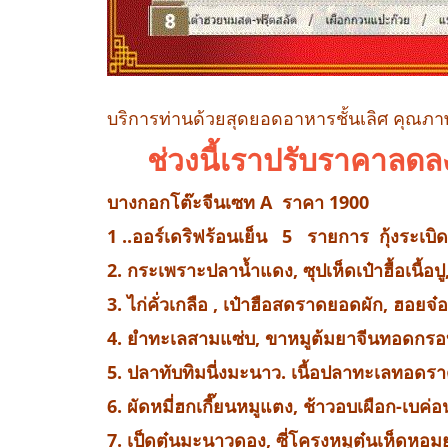
บริการท่านด้วยสุดยอดอาหารชั้นเลิศ คุณภาพเ
ช่วงนี้เราปรับราคา
บางกอกโต๊ะจีนเซท A
ราคา 1900
1 ..ออร์เดริฟร้อนเย็น 5 รายการ กุ้งระเบิดท
2. กระเพราะปลาน้ำแดง, ซุปเห็ดเป๋าฮื้อเนื้อปู,
3. ไก่คั่วเกลือ , เป๋าฮือสดราดยอดผัก, ฮอยจ๋อป
4. ยำทะเลสามแซ่บ, ขาหมูต้มยาจีนทอดกรอบ,
5. ปลาทับทิมนี่งมะนาว. เนื้อปลาทะเลทอดร
6. ผัดหมี่ฮกเกี๊ยนหมูแตง, ช้าวอบเผือก-เบค่อน
7. เป็ดตุ๋นมะนาวดอง, ซี่โครงหมูตุ๋นเห็ดหอมย