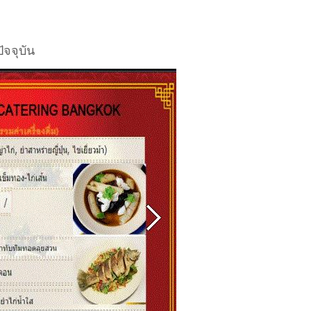
จจุบัน