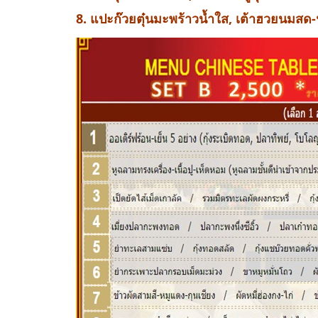
8. แปะก๊วยตุ๋นมะพร้าวน้ำใส, เต้าฮวยนมสด-ฟ