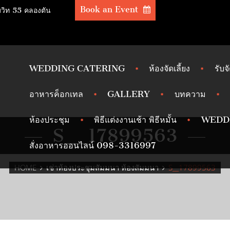
Book an Event
มวิท 55 คลองตัน
WEDDING CATERING
ห้องจัดเลี้ยง
รับจ
อาหารค็อกเทล
GALLERY
บทความ
ห้องประชุม
พิธีแต่งงานเช้า พิธีหมั้น
WEDD
S__17899563
สั่งอาหารออนไลน์ 098-3316997
HOME
เช่าห้องประชุมสัมมนา ห้องสัมมนา
S__17899563