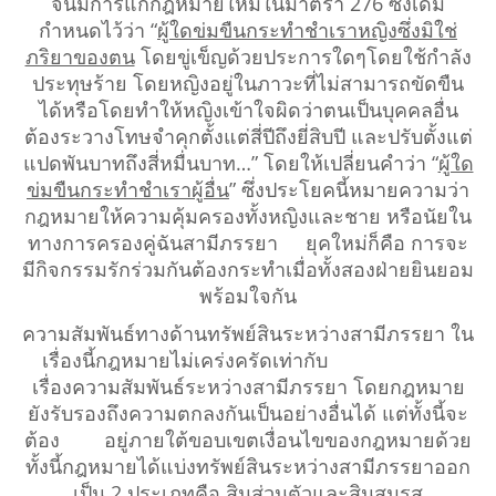
จนมีการแก้กฎหมายใหม่ในมาตรา 276 ซึ่งเดิม
กำหนดไว้ว่า “
ผู้ใดข่มขืนกระทำชำเราหญิงซึ่งมิใช่
ภริยาของตน
โดยขู่เข็ญด้วยประการใดๆโดยใช้กำลัง
ประทุษร้าย โดยหญิงอยู่ในภาวะที่ไม่สามารถขัดขืน
ได้หรือโดยทำให้หญิงเข้าใจผิดว่าตนเป็นบุคคลอื่น
ต้องระวางโทษจำคุกตั้งแต่สี่ปีถึงยี่สิบปี และปรับตั้งแต่
แปดพันบาทถึงสี่หมื่นบาท…” โดยให้เปลี่ยนคำว่า “
ผู้ใด
ข่มขืนกระทำชำเราผู้อื่น
” ซึ่งประโยคนี้หมายความว่า
กฎหมายให้ความคุ้มครองทั้งหญิงและชาย หรือนัยใน
ทางการครองคู่ฉันสามีภรรยา ยุคใหม่ก็คือ การจะ
มีกิจกรรมรักร่วมกันต้องกระทำเมื่อทั้งสองฝ่ายยินยอม
พร้อมใจกัน
ความสัมพันธ์ทางด้านทรัพย์สินระหว่างสามีภรรยา ใน
เรื่องนี้กฎหมายไม่เคร่งครัดเท่ากับ
เรื่องความสัมพันธ์ระหว่างสามีภรรยา โดยกฎหมาย
ยังรับรองถึงความตกลงกันเป็นอย่างอื่นได้ แต่ทั้งนี้จะ
ต้อง อยู่ภายใต้ขอบเขตเงื่อนไขของกฎหมายด้วย
ทั้งนี้กฎหมายได้แบ่งทรัพย์สินระหว่างสามีภรรยาออก
เป็น 2 ประเภทคือ สินส่วนตัวและสินสมรส