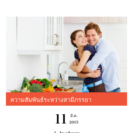
เช่า BENZ
6997
ความสัมพันธ์ระหว่างสามีภรรยา
มมนา
11
มี.ค.
2015
by edsoseo